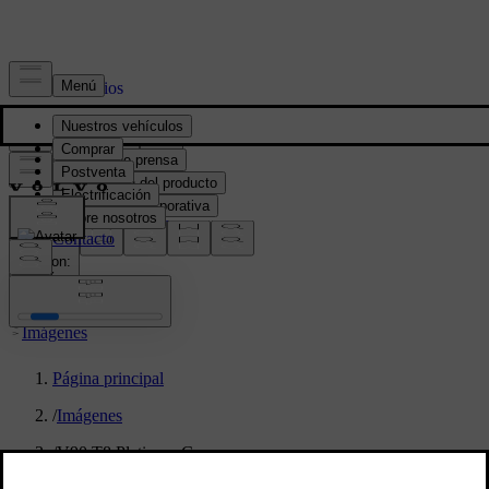
Prensa y Medios
Material de prensa
Información del producto
Información corporativa
Contacto de medios
location:
PY
Imágenes
Página principal
/
Imágenes
/
V90 T8 Platinum Grey