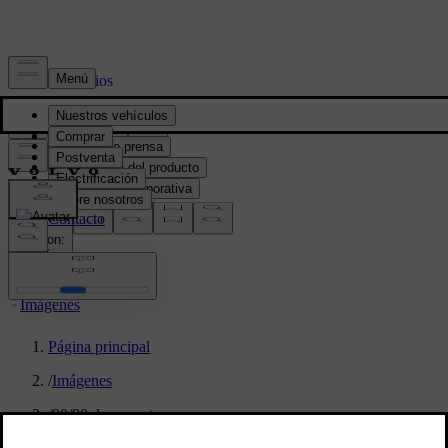
Prensa y Medios
Material de prensa
Información del producto
Información corporativa
Contacto de medios
location:
PY
Imágenes
Página principal
/
Imágenes
/
90/90 day event