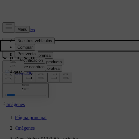
Prensa y Medios
Material de prensa
Información del producto
Información corporativa
Contacto de medios
location:
PY
Imágenes
Página principal
/
Imágenes
/
New Volvo XC90 B5 - exterior