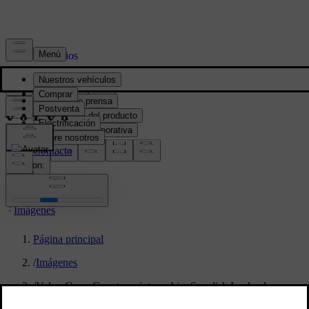
Prensa y Medios
Material de prensa
Información del producto
Información corporativa
Contacto de medios
location:
PY
Imágenes
Página principal
/
Imágenes
/
Volvo Cross Country winter cabin, Swedish Lapland