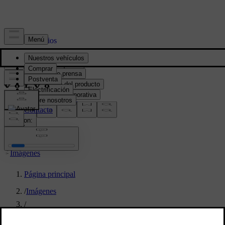
Prensa y Medios
Material de prensa
Información del producto
Información corporativa
Contacto de medios
location:
PY
Imágenes
Página principal
/
Imágenes
/
Volvo Cars inicia produção do EX30 na fábrica de Ghent