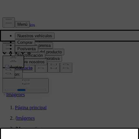
Prensa y Medios
Material de prensa
Información del producto
Información corporativa
Contacto de medios
location:
PY
Imágenes
Página principal
/
Imágenes
/
Mega casting