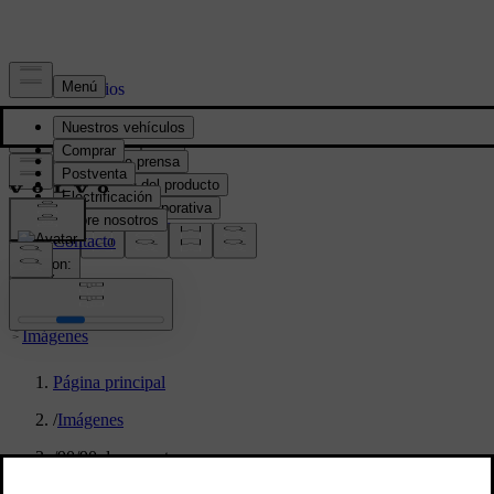
Prensa y Medios
Material de prensa
Información del producto
Información corporativa
Contacto de medios
location:
PY
Imágenes
Página principal
/
Imágenes
/
90/90 day event