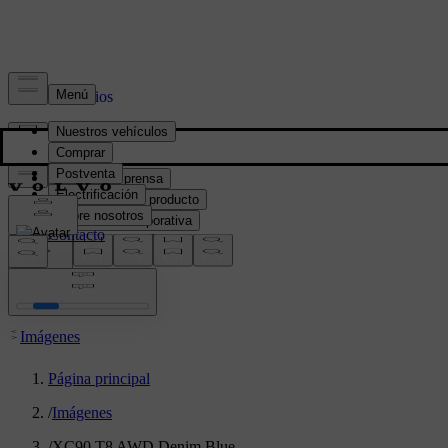
Prensa y Medios
Material de prensa
Información del producto
Información corporativa
Contacto de medios
location:
PY
Imágenes
Página principal
/
Imágenes
/
XC90 T8 AWD Denim Blue