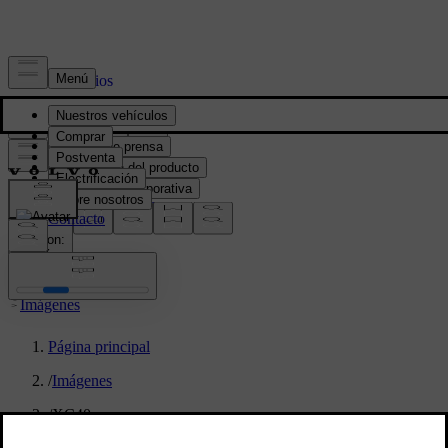
Prensa y Medios
Material de prensa
Información del producto
Información corporativa
Contacto de medios
location:
PY
Imágenes
Página principal
/
Imágenes
/
XC40