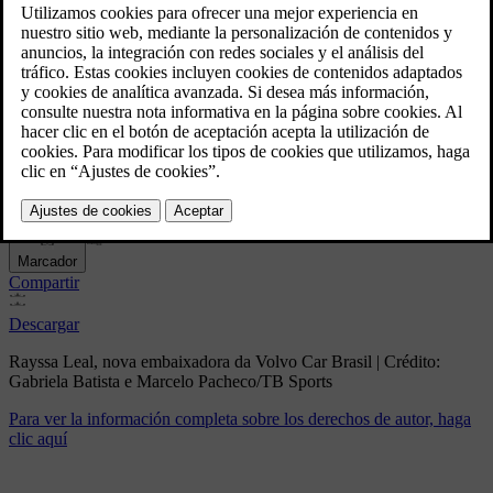
Rayssa Leal, nova
embaixadora da Volvo Car
Brasil
5/13/2025
Marcador
Compartir
Descargar
Rayssa Leal, nova embaixadora da Volvo Car Brasil | Crédito:
Gabriela Batista e Marcelo Pacheco/TB Sports
Para ver la información completa sobre los derechos de autor, haga
clic aquí