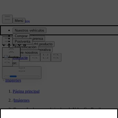
Prensa y Medios
Material de prensa
Información del producto
Información corporativa
Contacto de medios
location:
PY
Imágenes
Página principal
/
Imágenes
/
Rayssa Leal, nova embaixadora da Volvo Car Brasil