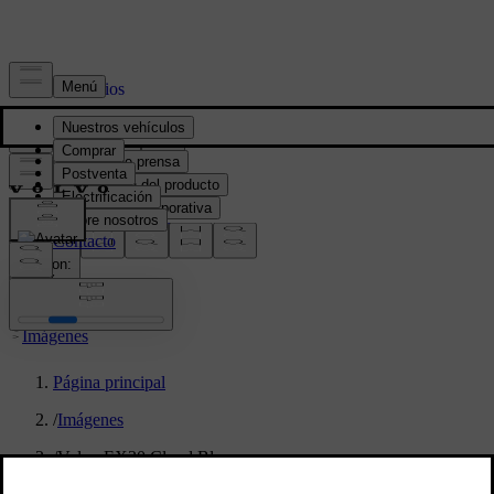
Prensa y Medios
Material de prensa
Información del producto
Información corporativa
Contacto de medios
location:
PY
Imágenes
Página principal
/
Imágenes
/
Volvo EX30 Cloud Blue