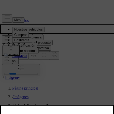
Prensa y Medios
Material de prensa
Información del producto
Información corporativa
Contacto de medios
location:
PY
Imágenes
Página principal
/
Imágenes
/
Volvo EX30 Cloud Blue