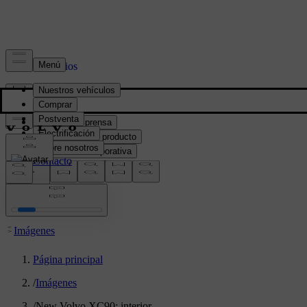
Prensa y Medios
Material de prensa
Información del producto
Información corporativa
Contacto de medios
location:
PY
Imágenes
Página principal
/
Imágenes
/
New Volvo XC90: interior