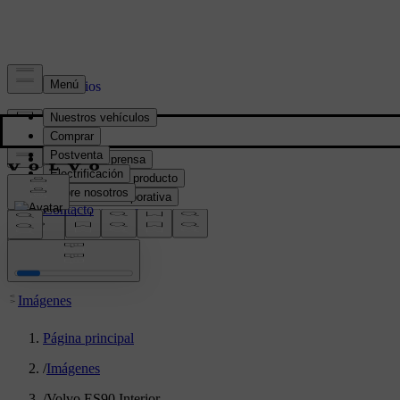
Prensa y Medios
Material de prensa
Información del producto
Información corporativa
Contacto de medios
location:
PY
Imágenes
Página principal
/
Imágenes
/
Volvo ES90 Interior