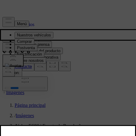
Prensa y Medios
Material de prensa
Información del producto
Información corporativa
Contacto de medios
location:
PY
Imágenes
Página principal
/
Imágenes
/
Volvo ES90 | Evento de Revelação