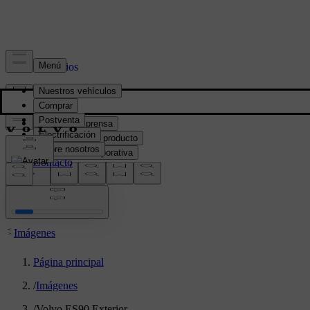
Prensa y Medios
Material de prensa
Información del producto
Información corporativa
Contacto de medios
location:
PY
Imágenes
Página principal
/
Imágenes
/
Volvo ES90 Exterior