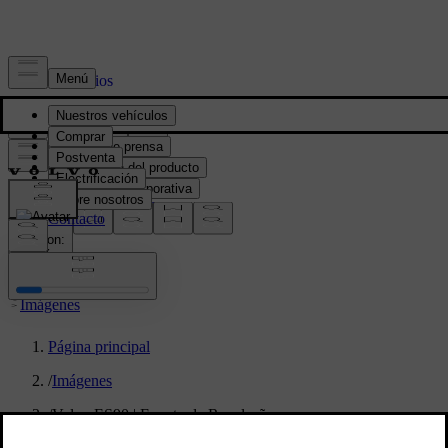
Prensa y Medios
Material de prensa
Información del producto
Información corporativa
Contacto de medios
location:
PY
Imágenes
Página principal
/
Imágenes
/
Volvo ES90 | Evento de Revelação