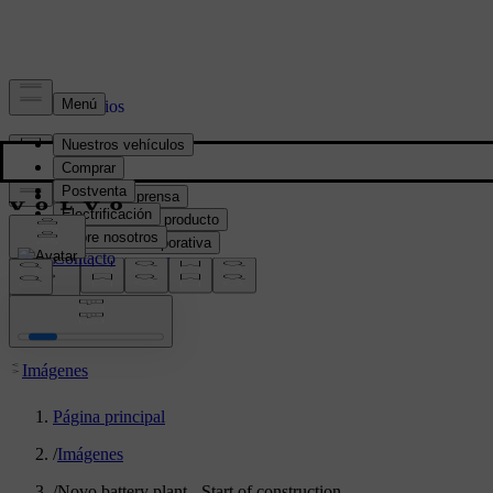
Prensa y Medios
Material de prensa
Información del producto
Información corporativa
Contacto de medios
location:
PY
Imágenes
Página principal
/
Imágenes
/
Novo battery plant - Start of construction