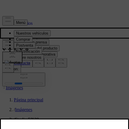
Prensa y Medios
Material de prensa
Información del producto
Información corporativa
Contacto de medios
location:
PY
Imágenes
Página principal
/
Imágenes
/
Studio EX30