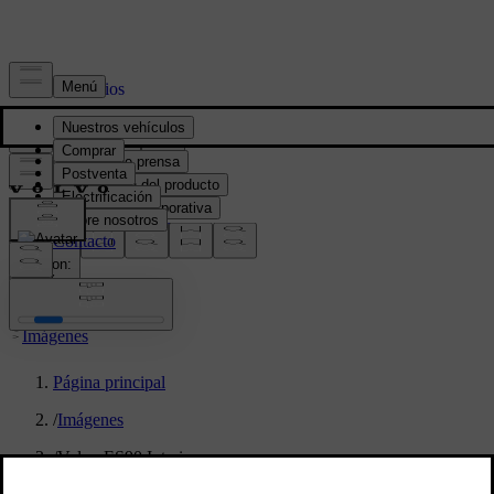
Prensa y Medios
Material de prensa
Información del producto
Información corporativa
Contacto de medios
location:
PY
Imágenes
Página principal
/
Imágenes
/
Volvo ES90 Interior