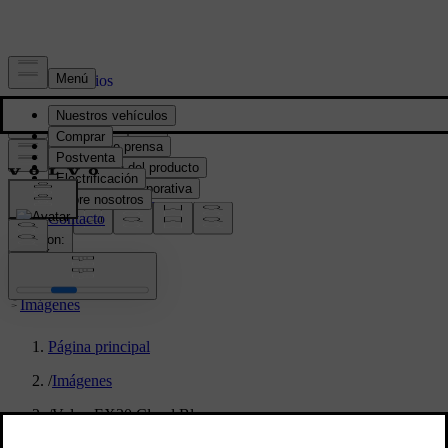
Prensa y Medios
Material de prensa
Información del producto
Información corporativa
Contacto de medios
location:
PY
Imágenes
Página principal
/
Imágenes
/
Volvo EX30 Cloud Blue