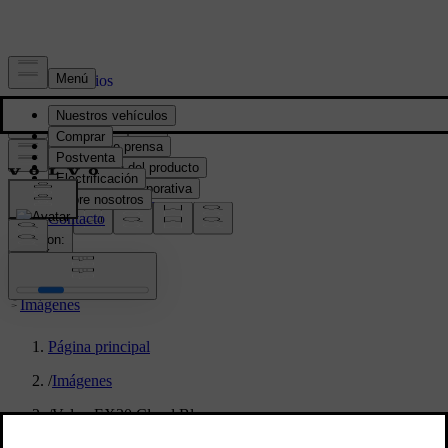
Prensa y Medios
Material de prensa
Información del producto
Información corporativa
Contacto de medios
location:
PY
Imágenes
Página principal
/
Imágenes
/
Volvo EX30 Cloud Blue