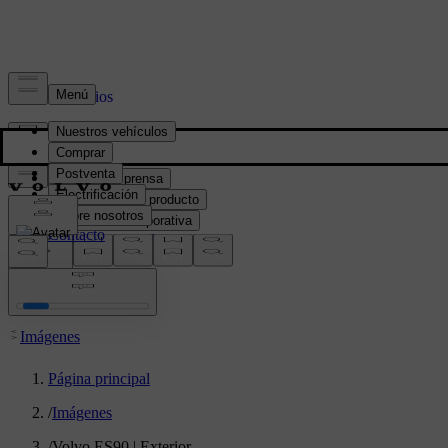
Prensa y Medios
Material de prensa
Información del producto
Información corporativa
Contacto de medios
location:
PY
Imágenes
Página principal
/
Imágenes
/
Volvo ES90 | Exterior