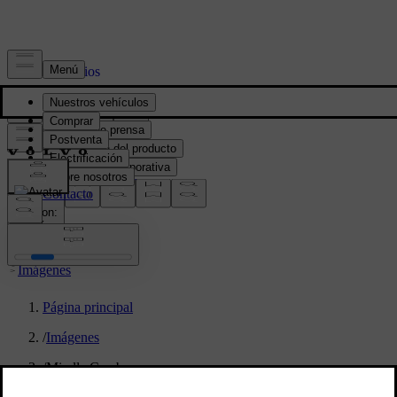
Prensa y Medios
Material de prensa
Información del producto
Información corporativa
Contacto de medios
location:
PY
Imágenes
Página principal
/
Imágenes
/
Mirella Cambrea