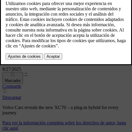
every journey
Volvo Cars reveals the new
XC70 – a plug-in hybrid for
every journey
8/27/2025
Marcador
Compartir
Descargar
Volvo Cars reveals the new XC70 – a plug-in hybrid for every
journey
Para ver la información completa sobre los derechos de autor, haga
clic aquí