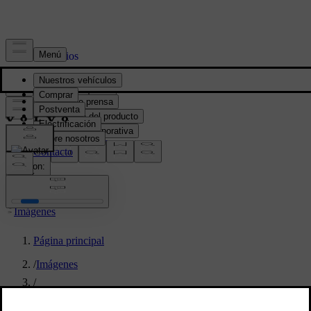
Prensa y Medios
Material de prensa
Información del producto
Información corporativa
Contacto de medios
location:
PY
Imágenes
Página principal
/
Imágenes
/
Volvo Cars reveals the new XC70 – a plug-in hybrid for