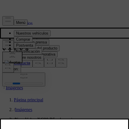
Prensa y Medios
Material de prensa
Información del producto
Información corporativa
Contacto de medios
location:
PY
Imágenes
Página principal
/
Imágenes
/
New Volvo XC90 B5 - dynamic