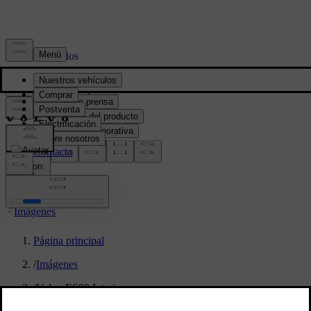
Prensa y Medios
Material de prensa
Información del producto
Información corporativa
Contacto de medios
location:
PY
Imágenes
Página principal
/
Imágenes
/
Volvo ES90 Interior