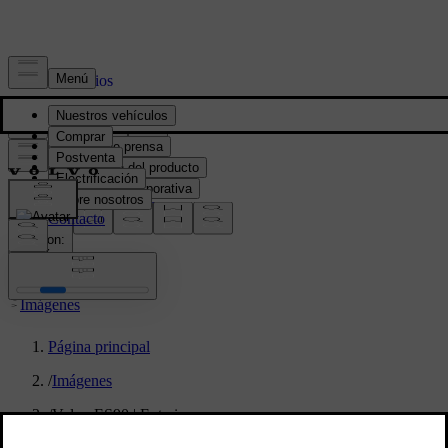
Prensa y Medios
Material de prensa
Información del producto
Información corporativa
Contacto de medios
location:
PY
Imágenes
Página principal
/
Imágenes
/
Volvo ES90 | Exterior