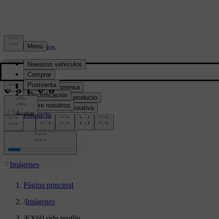
Prensa y Medios
Material de prensa
Información del producto
Información corporativa
Contacto de medios
location:
PY
Imágenes
Página principal
/
Imágenes
/
EX60 side profile