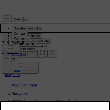
Prensa y Medios
Material de prensa
Información del producto
Información corporativa
Contacto de medios
location:
PY
Imágenes
Página principal
/
Imágenes
/
EX30 Start of Production at Volvo Car Gent