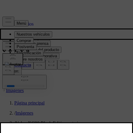
Prensa y Medios
Material de prensa
Información del producto
Información corporativa
Contacto de medios
location:
PY
Imágenes
Página principal
/
Imágenes
/
Volvo XC90 Black Edition exterior