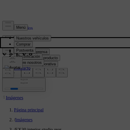
Prensa y Medios
Material de prensa
Información del producto
Información corporativa
Contacto de medios
location:
PY
Imágenes
Página principal
/
Imágenes
/
EX30 interior-studio-rear