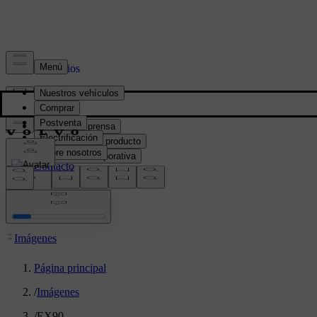
Prensa y Medios
Material de prensa
Información del producto
Información corporativa
Contacto de medios
location:
PY
Imágenes
Página principal
/
Imágenes
/
EX90