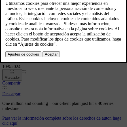
milestone
One million and counting – our
Ghent plant just hit a 40 series
milestone
10/9/2024
Marcador
Compartir
Descargar
One million and counting – our Ghent plant just hit a 40 series
milestone
Para ver la información completa sobre los derechos de autor, haga
clic aquí