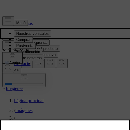
Prensa y Medios
Material de prensa
Información del producto
Información corporativa
Contacto de medios
location:
PY
Imágenes
Página principal
/
Imágenes
/
One million and counting – our Ghent plant just hit a 40 series