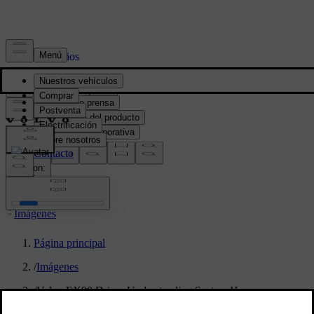
Prensa y Medios
Material de prensa
Información del producto
Información corporativa
Contacto de medios
location:
PY
Imágenes
Página principal
/
Imágenes
/
Volvo EX90 Driver Understanding System Hero