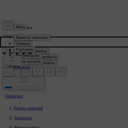
Prensa y Medios
Material de prensa
Información del producto
Información corporativa
Contacto de medios
location:
PY
Imágenes
Página principal
/
Imágenes
/
Mega casting