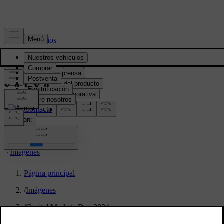
Prensa y Medios
Material de prensa
Información del producto
Información corporativa
Contacto de medios
location:
PY
Imágenes
Página principal
/
Imágenes
/
Capital Markets Day 2024