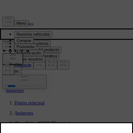
Prensa y Medios
Material de prensa
Información del producto
Información corporativa
Contacto de medios
location:
PY
Imágenes
Página principal
/
Imágenes
/
New Volvo XC90 T8 - interior