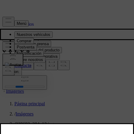
Prensa y Medios
Material de prensa
Información del producto
Información corporativa
Contacto de medios
location:
PY
Imágenes
Página principal
/
Imágenes
/
328693_204_12.jpg