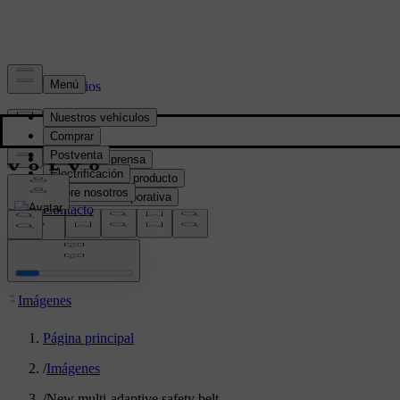
Prensa y Medios
Material de prensa
Información del producto
Información corporativa
Contacto de medios
location:
PY
Imágenes
Página principal
/
Imágenes
/
New multi-adaptive safety belt