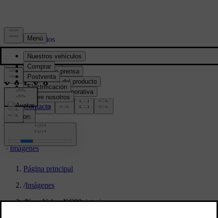
Prensa y Medios
Material de prensa
Información del producto
Información corporativa
Contacto de medios
location:
PY
Imágenes
Página principal
/
Imágenes
/
New Volvo XC90: interior