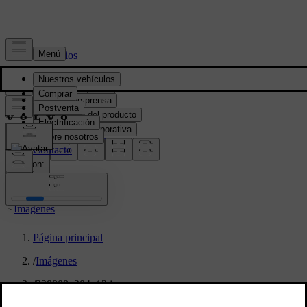
Prensa y Medios
Material de prensa
Información del producto
Información corporativa
Contacto de medios
location:
PY
Imágenes
Página principal
/
Imágenes
/
328808_204_12.jpg