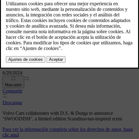
‘SWOODISH’
Volvo Cars collaborates with
D.S. & Durga to announce
‘SWOODISH’
6/20/2024
Marcador
Compartir
Descargar
Volvo Cars collaborates with D.S. & Durga to announce
‘SWOODISH’, a limited edition Scandinavian-inspired scent
Para ver la información completa sobre los derechos de autor, haga
clic aquí