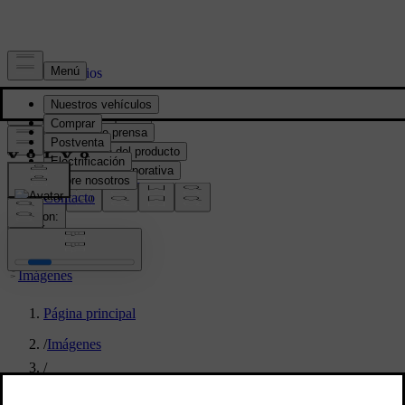
Prensa y Medios
Material de prensa
Información del producto
Información corporativa
Contacto de medios
location:
PY
Imágenes
Página principal
/
Imágenes
/
Volvo Cars collaborates with D.S. & Durga to announce