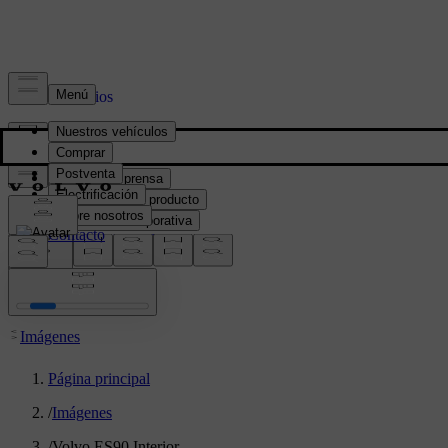
Prensa y Medios
Material de prensa
Información del producto
Información corporativa
Contacto de medios
location:
PY
Imágenes
Página principal
/
Imágenes
/
Volvo ES90 Interior