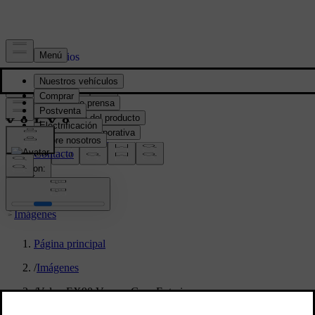
Prensa y Medios
Material de prensa
Información del producto
Información corporativa
Contacto de medios
location:
PY
Imágenes
Página principal
/
Imágenes
/
Volvo EX90 Vapour Grey Exterior