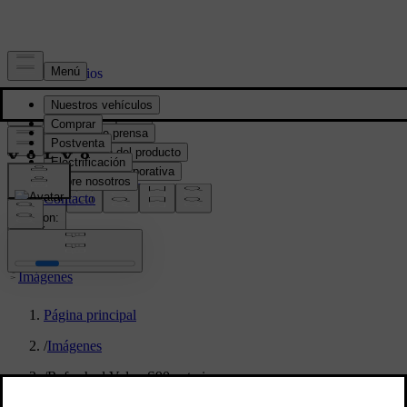
Prensa y Medios
Material de prensa
Información del producto
Información corporativa
Contacto de medios
location:
PY
Imágenes
Página principal
/
Imágenes
/
Refreshed Volvo S90 exterior