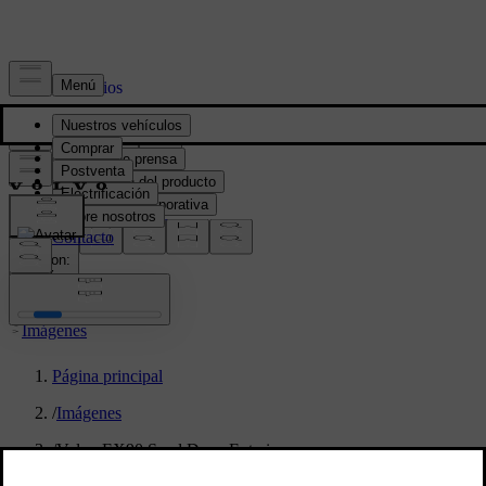
Prensa y Medios
Material de prensa
Información del producto
Información corporativa
Contacto de medios
location:
PY
Imágenes
Página principal
/
Imágenes
/
Volvo EX90 Sand Dune Exterior