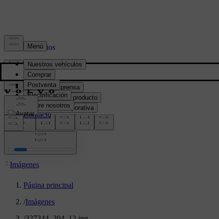
Prensa y Medios
Material de prensa
Información del producto
Información corporativa
Contacto de medios
location:
PY
Imágenes
Página principal
/
Imágenes
/
327344_204_12.jpg