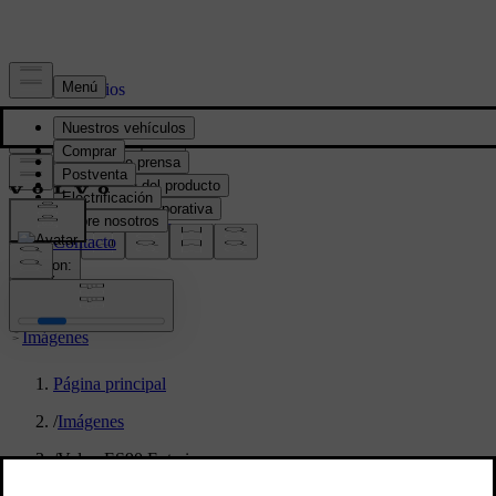
Prensa y Medios
Material de prensa
Información del producto
Información corporativa
Contacto de medios
location:
PY
Imágenes
Página principal
/
Imágenes
/
Volvo ES90 Exterior