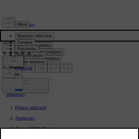
Prensa y Medios
Material de prensa
Información del producto
Información corporativa
Contacto de medios
location:
PY
Imágenes
Página principal
/
Imágenes
/
Volvo ES90 | Exterior